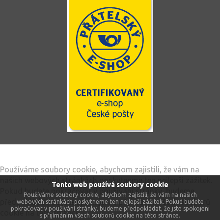
Tento web používá soubory cookie
Používáme soubory cookie, abychom zajistili, že vám na
našich webových stránkách poskytneme ten nejlepší zážitek.
Tento web používá soubory cookie
Pokud budete pokračovat v používání stránky, budeme
Používáme soubory cookie, abychom zajistili, že vám na našich
předpokládat, že jste spokojeni s přijímáním všech souborů
webových stránkách poskytneme ten nejlepší zážitek. Pokud budete
pokračovat v používání stránky, budeme předpokládat, že jste spokojeni
cookie na této stránce.
s přijímáním všech souborů cookie na této stránce.