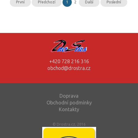
První
Předchozí
1
2
Další
Poslední
+420 728 216 316
obchod@drostra.cz
Doprava
Obchodní podmínky
Kontakty
© Drostra.cz, 2016