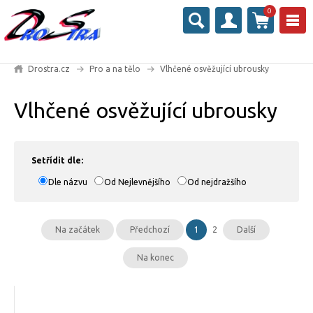
0
Drostra.cz
Pro a na tělo
Vlhčené osvěžující ubrousky
Vlhčené osvěžující ubrousky
Setřídit dle:
Dle názvu
Od Nejlevnějšího
Od nejdražšího
Na začátek
Předchozí
1
2
Další
Na konec