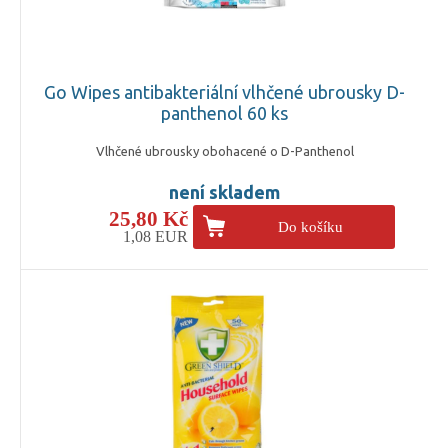
Go Wipes antibakteriální vlhčené ubrousky D-
panthenol 60 ks
Vlhčené ubrousky obohacené o D-Panthenol
není skladem
25,80 Kč
Do košíku
1,08 EUR