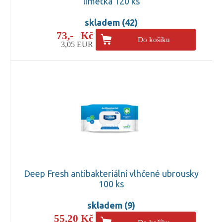
limetka 120 ks
skladem (42)
73,- Kč
Do košíku
3,05 EUR
Deep Fresh antibakteriální vlhčené ubrousky
100 ks
skladem (9)
55,20 Kč