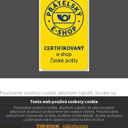
Tento web používá soubory cookie
Používáme soubory cookie, abychom zajistili, že vám na
našich webových stránkách poskytneme ten nejlepší zážitek.
Tento web používá soubory cookie
Pokud budete pokračovat v používání stránky, budeme
Používáme soubory cookie, abychom zajistili, že vám na našich
předpokládat, že jste spokojeni s přijímáním všech souborů
webových stránkách poskytneme ten nejlepší zážitek. Pokud budete
pokračovat v používání stránky, budeme předpokládat, že jste spokojeni
cookie na této stránce.
s přijímáním všech souborů cookie na této stránce.
Pokračovat
Další informace
Pokračovat
Další informace