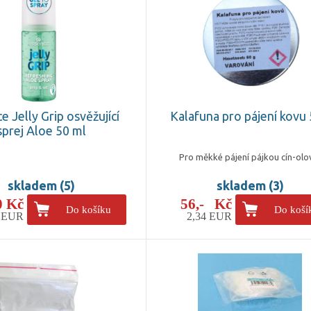
e Jelly Grip osvěžující
Kalafuna pro pájení kovu
sprej Aloe 50 ml
Pro měkké pájení pájkou cín-olo
skladem (5)
skladem (3)
0 Kč
56,- Kč
Do košíku
Do koší
3 EUR
2,34 EUR