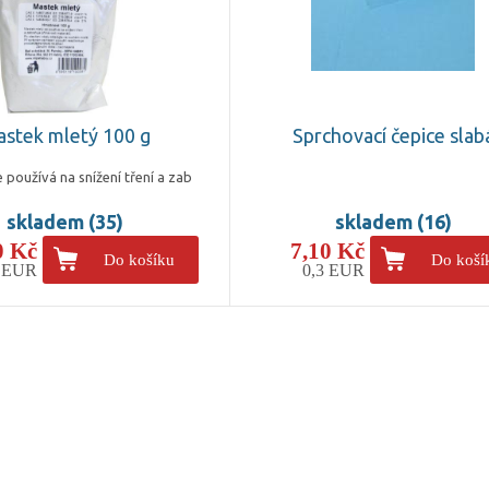
stek mletý 100 g
Sprchovací čepice slab
 používá na snížení tření a zab
skladem (35)
skladem (16)
0 Kč
7,10 Kč
Do košíku
Do koší
9 EUR
0,3 EUR