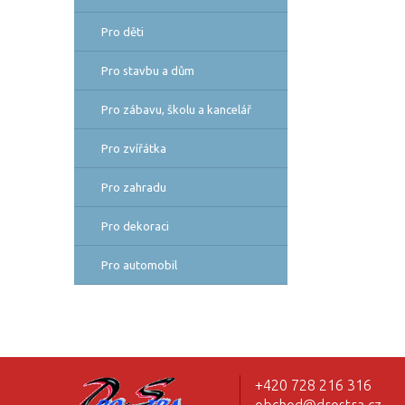
Pro děti
Pro stavbu a dům
Pro zábavu, školu a kancelář
Pro zvířátka
Pro zahradu
Pro dekoraci
Pro automobil
+420 728 216 316