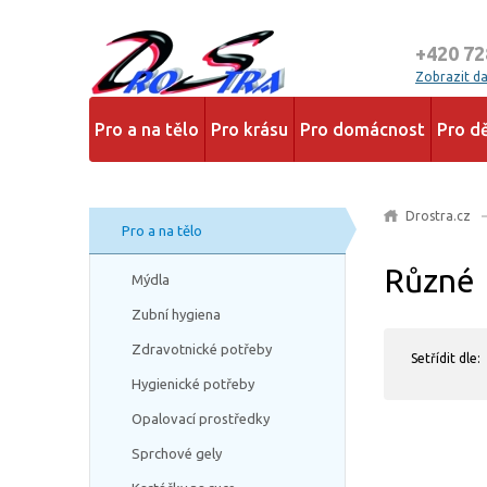
+420 72
Zobrazit dal
Pro a na tělo
Pro krásu
Pro domácnost
Pro dě
Drostra.cz
Pro a na tělo
Různé
Mýdla
Zubní hygiena
Zdravotnické potřeby
Setřídit dle:
Hygienické potřeby
Opalovací prostředky
Sprchové gely