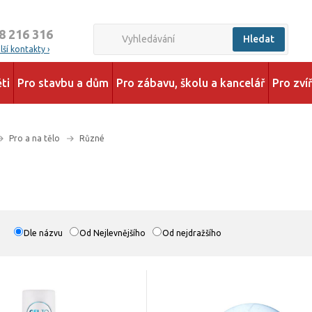
8 216 316
Hledat
ší kontakty ›
ti
Pro stavbu a dům
Pro zábavu, školu a kancelář
Pro zví
Pro a na tělo
Různé
Dle názvu
Od Nejlevnějšího
Od nejdražšího