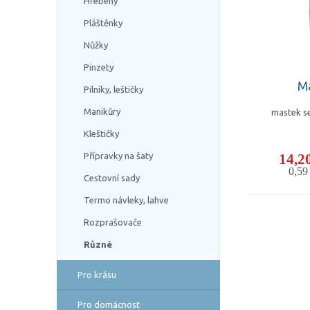
Hřebeny
Pláštěnky
Nůžky
Pinzety
Ma
Pilníky, leštičky
Manikůry
mastek se
Kleštičky
14,2
Přípravky na šaty
0,5
Cestovní sady
Termo návleky, lahve
Rozprašovače
Různé
Pro krásu
Pro domácnost