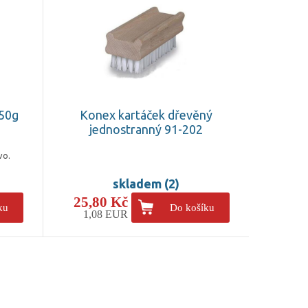
 50g
Konex kartáček dřevěný
jednostranný 91-202
vo.
skladem (2)
25,80 Kč
ku
Do košíku
1,08 EUR