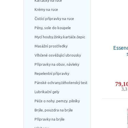
Kartáčky na ruce
Krémy na ruce
Čistící přípravky na ruce
Pěny, sole do koupele
Mycí houby.žinky.kartáče.čepic
Masážní prostředky
Essenc
Vlhčené osvěžující ubrousky
Přípravky na obuv, návleky
Repelentní přípravky
79,1
Pánské ochrany,těhotenský test
3,
Lubrikační gely
Péče o nohy. pemzy. pilníky
Brýle, pouzdra na brýle
Přípravky na brýle