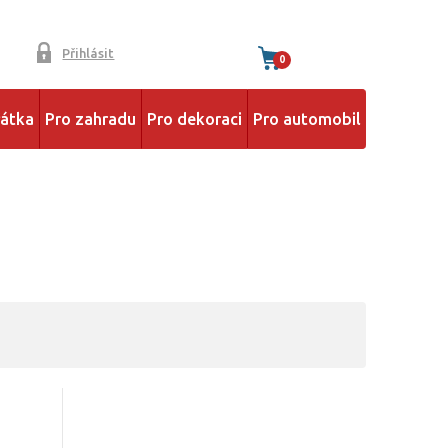
Přihlásit
0
řátka
Pro zahradu
Pro dekoraci
Pro automobil