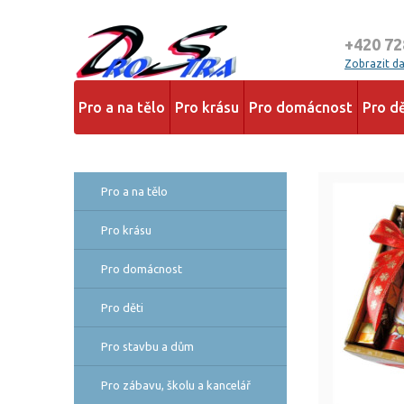
+420 72
Zobrazit dal
Pro a na tělo
Pro krásu
Pro domácnost
Pro dě
Pro a na tělo
Pro krásu
Pro domácnost
Pro děti
Pro stavbu a dům
Pro zábavu, školu a kancelář