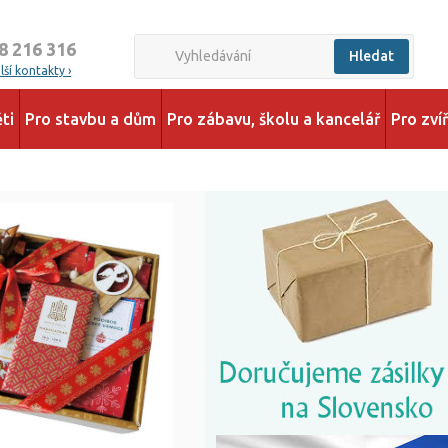
8 216 316
Hledat
ší kontakty ›
ti
Pro stavbu a dům
Pro zábavu, školu a kancelář
Pro zví