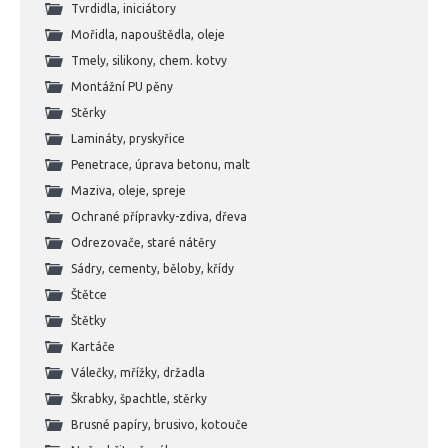
Tvrdidla, iniciátory
Mořidla, napouštědla, oleje
Tmely, silikony, chem. kotvy
Montážní PU pěny
Stěrky
Lamináty, pryskyřice
Penetrace, úprava betonu, malt
Maziva, oleje, spreje
Ochrané přípravky-zdiva, dřeva
Odrezovače, staré nátěry
Sádry, cementy, běloby, křídy
Štětce
Štětky
Kartáče
Válečky, mřížky, držadla
Škrabky, špachtle, stěrky
Brusné papíry, brusivo, kotouče