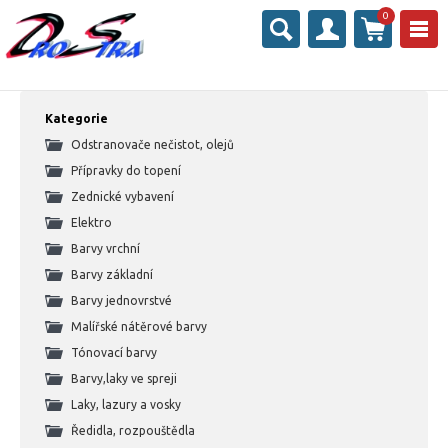
0
Kategorie
Odstranovače nečistot, olejů
Přípravky do topení
Zednické vybavení
Elektro
Barvy vrchní
Barvy základní
Barvy jednovrstvé
Malířské nátěrové barvy
Tónovací barvy
Barvy,laky ve spreji
Laky, lazury a vosky
Ředidla, rozpouštědla