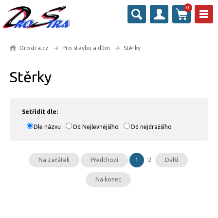
0
Drostra.cz
Pro stavbu a dům
Stěrky
Stěrky
Setřídit dle:
Dle názvu
Od Nejlevnějšího
Od nejdražšího
Na začátek
Předchozí
1
2
Další
Na konec