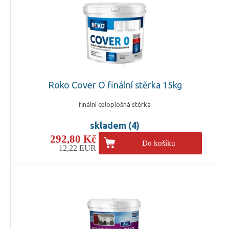
Roko Cover O finální stěrka 15kg
finální celoplošná stěrka
skladem (4)
292,80 Kč
Do košíku
12,22 EUR