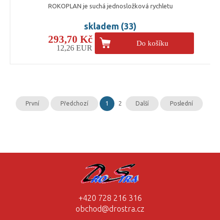
ROKOPLAN je suchá jednosložková rychletu
skladem (33)
293,70 Kč
Do košíku
12,26 EUR
První
Předchozí
1
2
Další
Poslední
+420 728 216 316
obchod@drostra.cz