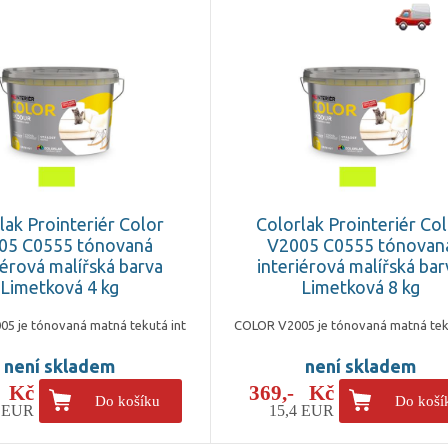
lak Prointeriér Color
Colorlak Prointeriér Co
05 C0555 tónovaná
V2005 C0555 tónovan
iérová malířská barva
interiérová malířská bar
Limetková 4 kg
Limetková 8 kg
5 je tónovaná matná tekutá int
COLOR V2005 je tónovaná matná tek
není skladem
není skladem
- Kč
369,- Kč
Do košíku
Do koší
5 EUR
15,4 EUR