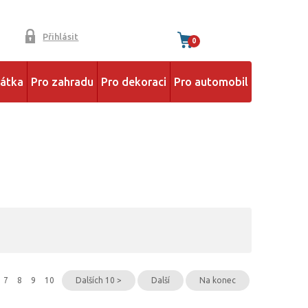
Přihlásit
0
řátka
Pro zahradu
Pro dekoraci
Pro automobil
7
8
9
10
Dalších 10 >
Další
Na konec