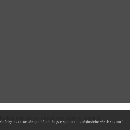
 budete pokračovat v používání stránky, budeme
stránky, budeme předpokládat, že jste spokojeni s přijímáním všech souborů