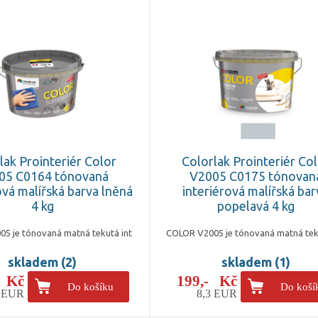
lak Prointeriér Color
Colorlak Prointeriér Co
05 C0164 tónovaná
V2005 C0175 tónovan
ová malířská barva lněná
interiérová malířská bar
4 kg
popelavá 4 kg
5 je tónovaná matná tekutá int
COLOR V2005 je tónovaná matná tek
skladem (2)
skladem (1)
- Kč
199,- Kč
Do košíku
Do koší
3 EUR
8,3 EUR