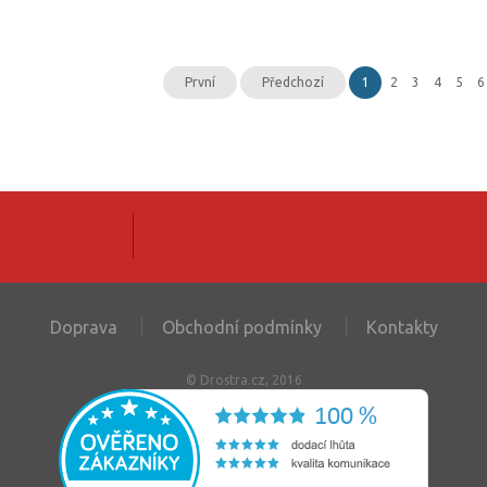
První
Předchozí
1
2
3
4
5
6
Doprava
Obchodní podmínky
Kontakty
© Drostra.cz, 2016