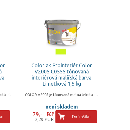
lor
Colorlak Prointeriér Color
á
V2005 C0555 tónovaná
va
interiérová malířská barva
Limetková 1,5 kg
utá int
COLOR V2005 je tónovaná matná tekutá int
není skladem
79,- Kč
ku
Do košíku
3,29 EUR