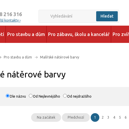
8 216 316
Hledat
ší kontakty ›
ti
Pro stavbu a dům
Pro zábavu, školu a kancelář
Pro zví
Pro stavbu a dům
Malířské nátěrové barvy
ké nátěrové barvy
Dle názvu
Od Nejlevnějšího
Od nejdražšího
Na začátek
Předchozí
1
2
3
4
5
6