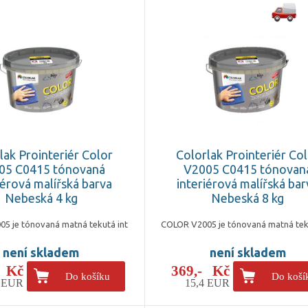
lak Prointeriér Color
Colorlak Prointeriér Co
05 C0415 tónovaná
V2005 C0415 tónovan
iérová malířská barva
interiérová malířská bar
Nebeská 4 kg
Nebeská 8 kg
5 je tónovaná matná tekutá int
COLOR V2005 je tónovaná matná tek
není skladem
není skladem
- Kč
369,- Kč
Do košíku
Do koší
3 EUR
15,4 EUR