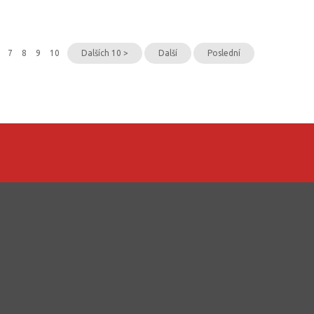
7
8
9
10
Dalších 10 >
Další
Poslední