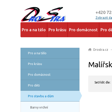
+420 72
Zobrazit dal
Pro a na tělo
Pro krásu
Pro domácnost
Pro dě
Drostra.cz
Pro a na tělo
Malířs
Pro krásu
Pro domácnost
Setřídit dle:
Pro děti
Pro stavbu a dům
Barvy vrchní