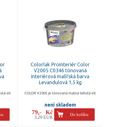
lor
Colorlak Prointeriér Color
á
V2005 C0346 tónovaná
va
interiérová malířská barva
Levandulová 1,5 kg
utá int
COLOR V2005 je tónovaná matná tekutá int
není skladem
79,- Kč
ku
Do košíku
3,29 EUR