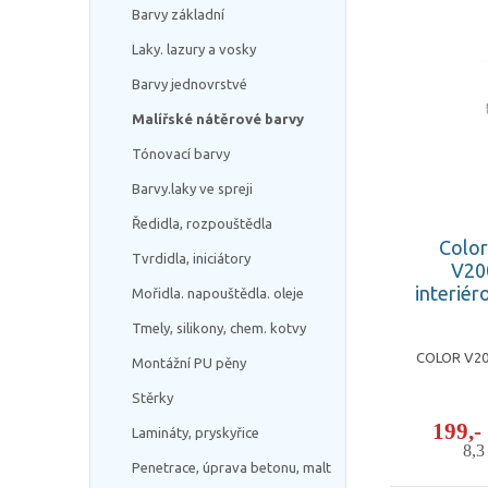
Barvy základní
Laky. lazury a vosky
Barvy jednovrstvé
Malířské nátěrové barvy
Tónovací barvy
Barvy.laky ve spreji
Ředidla, rozpouštědla
Color
Tvrdidla, iniciátory
V20
interiér
Mořidla. napouštědla. oleje
Tmely, silikony, chem. kotvy
COLOR V200
Montážní PU pěny
Stěrky
199,
Lamináty, pryskyřice
8,
Penetrace, úprava betonu, malt