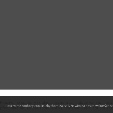
Tento web používá soubory cookie
Používáme soubory cookie, abychom zajistili, že vám na naši
Používáme soubory cookie, abychom zajistili, že vám na našich webových st
předpokládat, že jste spokojeni s přijímáním všech souborů co