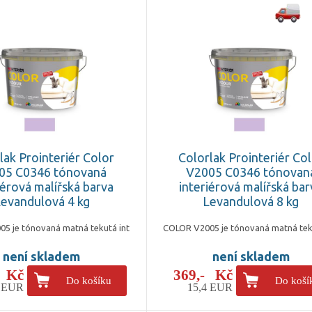
lak Prointeriér Color
Colorlak Prointeriér Co
05 C0346 tónovaná
V2005 C0346 tónovan
iérová malířská barva
interiérová malířská bar
evandulová 4 kg
Levandulová 8 kg
5 je tónovaná matná tekutá int
COLOR V2005 je tónovaná matná tek
není skladem
není skladem
- Kč
369,- Kč
Do košíku
Do koší
3 EUR
15,4 EUR