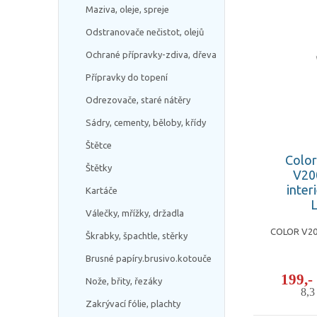
Maziva, oleje, spreje
Odstranovače nečistot, olejů
Ochrané přípravky-zdiva, dřeva
Přípravky do topení
Odrezovače, staré nátěry
Sádry, cementy, běloby, křídy
Štětce
Color
Štětky
V20
inter
Kartáče
L
Válečky, mřížky, držadla
COLOR V200
Škrabky, špachtle, stěrky
Brusné papíry.brusivo.kotouče
199,
Nože, břity, řezáky
8,
Zakrývací fólie, plachty