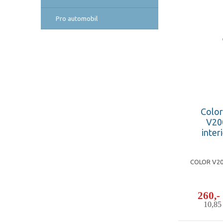
Pro automobil
Color
V20
inter
COLOR V200
260,
10,8