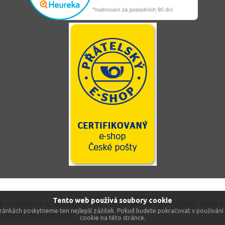
Tento web používá soubory cookie
ch webových stránkách poskytneme ten nejlepší zážitek. Pokud
ránkách poskytneme ten nejlepší zážitek. Pokud budete pokračovat v používání 
okie na této stránce.
cookie na této stránce.