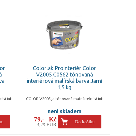
lor
Colorlak Prointeriér Color
á
V2005 C0562 tónovaná
va
interiérová malířská barva Jarní
1,5 kg
utá int
COLOR V2005 je tónovaná matná tekutá int
není skladem
79,- Kč
ku
Do košíku
3,29 EUR