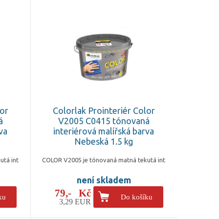
lor
Colorlak Prointeriér Color
á
V2005 C0415 tónovaná
va
interiérová malířská barva
Nebeská 1.5 kg
utá int
COLOR V2005 je tónovaná matná tekutá int
není skladem
79,- Kč
ku
Do košíku
3,29 EUR