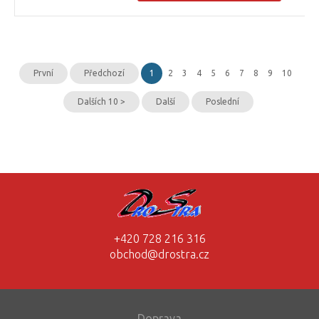
První
Předchozí
1
2
3
4
5
6
7
8
9
10
Dalších 10 >
Další
Poslední
+420 728 216 316
obchod@drostra.cz
Doprava