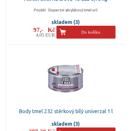
Použití : Disperzní akrylátový tmel urč
skladem (3)
97,- Kč
Do košíku
4,05 EUR
Body tmel 232 stěrkový bílý univerzal 1 l
skladem (3)