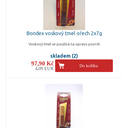
Bondex voskový tmel ořech 2x7g
Voskový tmel se používá na opravu povrch
skladem (2)
97,90 Kč
Do košíku
4,09 EUR