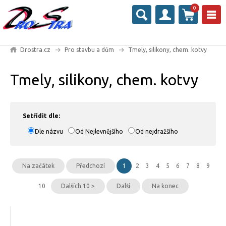
0
Drostra.cz
Pro stavbu a dům
Tmely, silikony, chem. kotvy
Tmely, silikony, chem. kotvy
Setřídit dle:
Dle názvu
Od Nejlevnějšího
Od nejdražšího
Na začátek
Předchozí
1
2
3
4
5
6
7
8
9
10
Dalších 10 >
Další
Na konec