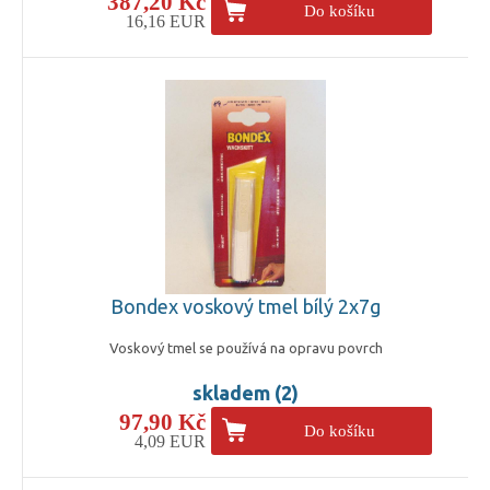
387,20 Kč
Do košíku
16,16 EUR
Bondex voskový tmel bílý 2x7g
Voskový tmel se používá na opravu povrch
skladem (2)
97,90 Kč
Do košíku
4,09 EUR