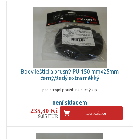
Body leštící a brusný PU 150 mmx25mm
černý/šedý extra měkký
pro strojní použití na suchý zip
není skladem
235,80 Kč
Do košíku
9,85 EUR