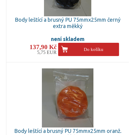
Body leštící a brusný PU 75mmx25mm černý
extra měkký
není skladem
137,90 Kč
Do košíku
5,75 EUR
Body leštící a brusný PU 75mmx25mm oranž.