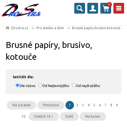
0
Drostra.cz
Pro stavbu a dům
Brusné papíry.brusivo.kotouče
Brusné papíry, brusivo,
kotouče
Setřídit dle:
Dle názvu
Od Nejlevnějšího
Od nejdražšího
Na začátek
Předchozí
1
2
3
4
5
6
7
8
9
10
Dalších 10 >
Další
Na konec