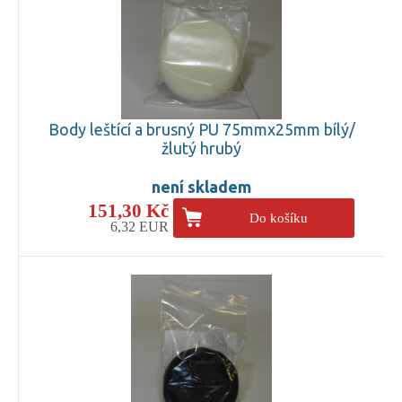
Body leštící a brusný PU 75mmx25mm bílý/
žlutý hrubý
není skladem
151,30 Kč
Do košíku
6,32 EUR