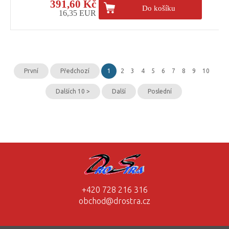
391,60 Kč
Do košíku
16,35 EUR
První
Předchozí
1
2
3
4
5
6
7
8
9
10
Dalších 10 >
Další
Poslední
+420 728 216 316
obchod@drostra.cz