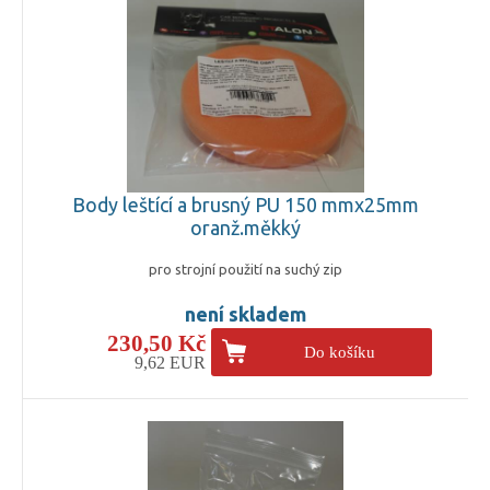
Body leštící a brusný PU 150 mmx25mm
oranž.měkký
pro strojní použití na suchý zip
není skladem
230,50 Kč
Do košíku
9,62 EUR