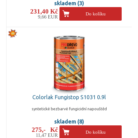
skladem (3)
231,40 Kč
Do košíku
9,66 EUR
Colorlak Fungistop S1031 0.9l
syntetické bezbarvé fungicidní napouštěd
skladem (8)
275,- Kč
Do košíku
11,47 EUR