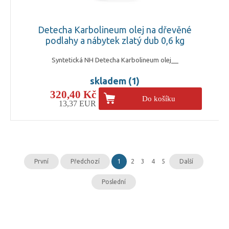
Detecha Karbolineum olej na dřevěné
podlahy a nábytek zlatý dub 0,6 kg
Syntetická NH Detecha Karbolineum olej__
skladem (1)
320,40 Kč
Do košíku
13,37 EUR
První
Předchozí
1
2
3
4
5
Další
Poslední