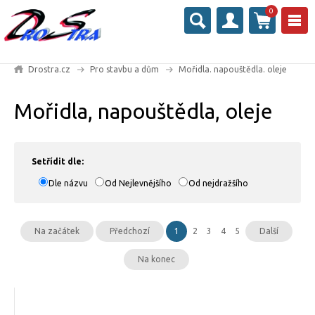
0
Drostra.cz
Pro stavbu a dům
Mořidla. napouštědla. oleje
Mořidla, napouštědla, oleje
Setřídit dle:
Dle názvu
Od Nejlevnějšího
Od nejdražšího
Na začátek
Předchozí
1
2
3
4
5
Další
Na konec