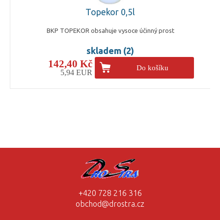
Topekor 0,5l
BKP TOPEKOR obsahuje vysoce účinný prost
skladem (2)
142,40 Kč
Do košíku
5,94 EUR
+420 728 216 316
obchod@drostra.cz