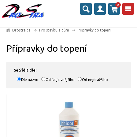
0
Drostra.cz
Pro stavbu a dům
Přípravky do topení
Přípravky do topení
Setřídit dle:
Dle názvu
Od Nejlevnějšího
Od nejdražšího