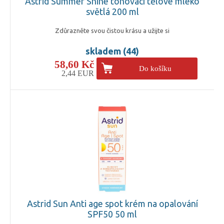
Astrid Summer Shine tónovací tělové mléko
světlá 200 ml
Zdůrazněte svou čistou krásu a užijte si
skladem (44)
58,60 Kč
Do košíku
2,44 EUR
Astrid Sun Anti age spot krém na opalování
SPF50 50 ml