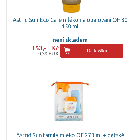
Astrid Sun Eco Care mléko na opalování OF 30
150 ml
není skladem
153,- Kč
Do košíku
6,39 EUR
Astrid Sun family mléko OF 270 ml + dětské