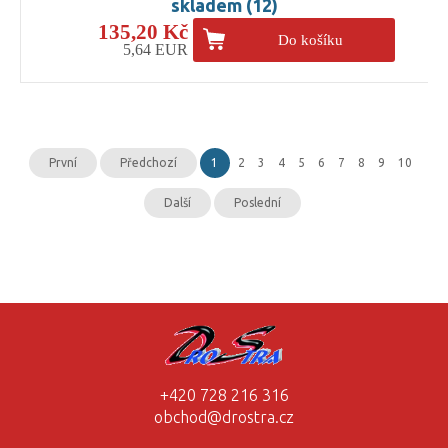
skladem (12)
135,20 Kč
Do košíku
5,64 EUR
První
Předchozí
1
2
3
4
5
6
7
8
9
10
Další
Poslední
+420 728 216 316
obchod@drostra.cz