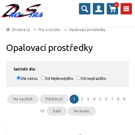
0
Drostra.cz
Pro a na tělo
Opalovací prostředky
Opalovací prostředky
Setřídit dle:
Dle názvu
Od Nejlevnějšího
Od nejdražšího
Na začátek
Předchozí
1
2
3
4
5
6
7
8
9
10
Další
Na konec