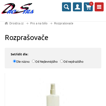
0
Drostra.cz
Pro a na tělo
Rozprašovače
Rozprašovače
Setřídit dle:
Dle názvu
Od Nejlevnějšího
Od nejdražšího