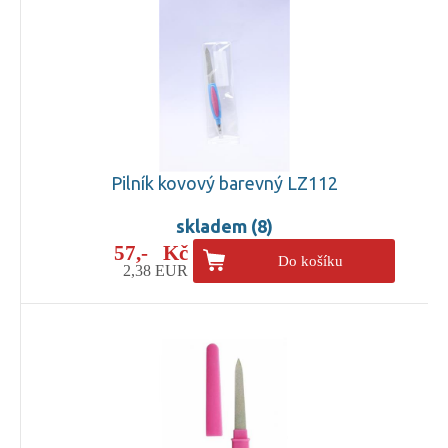
Pilník kovový barevný LZ112
skladem (8)
57,- Kč
Do košíku
2,38 EUR