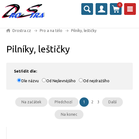
0
Drostra.cz
Pro a na tělo
Pilníky, leštičky
Pilníky, leštičky
Setřídit dle:
Dle názvu
Od Nejlevnějšího
Od nejdražšího
Na začátek
Předchozí
1
2
3
Další
Na konec