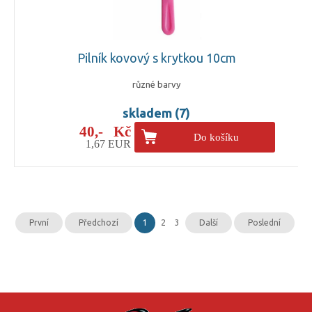
Pilník kovový s krytkou 10cm
různé barvy
skladem (7)
40,- Kč
Do košíku
1,67 EUR
První
Předchozí
1
2
3
Další
Poslední