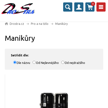
0
Drostra.cz
Pro a na tělo
Manikůry
Manikůry
Setřídit dle:
Dle názvu
Od Nejlevnějšího
Od nejdražšího