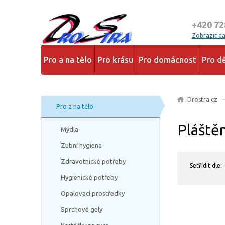
+420 72
Zobrazit dal
Pro a na tělo
Pro krásu
Pro domácnost
Pro dě
Drostra.cz
Pro a na tělo
Pláště
Mýdla
Zubní hygiena
Zdravotnické potřeby
Setřídit dle:
Hygienické potřeby
Opalovací prostředky
Sprchové gely