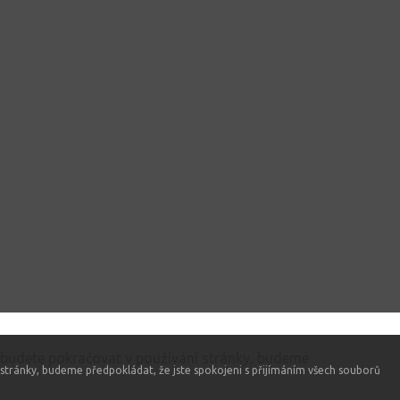
 budete pokračovat v používání stránky, budeme
stránky, budeme předpokládat, že jste spokojeni s přijímáním všech souborů