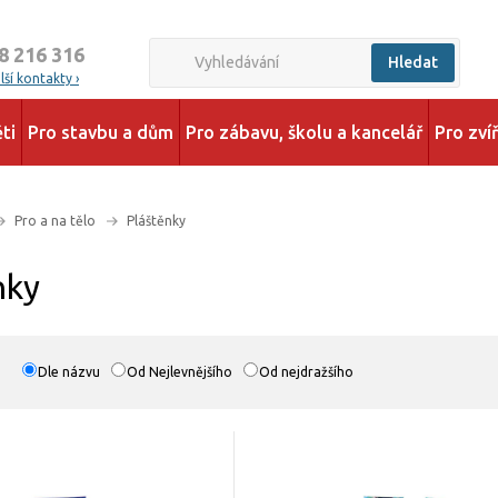
8 216 316
Hledat
ší kontakty ›
ti
Pro stavbu a dům
Pro zábavu, školu a kancelář
Pro zví
Pro a na tělo
Pláštěnky
nky
Dle názvu
Od Nejlevnějšího
Od nejdražšího