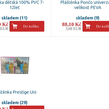
ka dětská 100% PVC 7-
Pláštěnka Pončo univerzá
12let
velikost PEVA
skladem (11)
skladem (9)
0 Kč
88,10 Kč
Do košíku
Do koší
4 EUR
3,68 EUR
štěnka Prestige Uni
skladem (29)
0 Kč