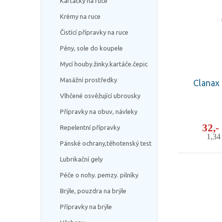
Kartáčky na ruce
Krémy na ruce
Čistící přípravky na ruce
Pěny, sole do koupele
Mycí houby.žinky.kartáče.čepic
Masážní prostředky
Clanax
Vlhčené osvěžující ubrousky
Přípravky na obuv, návleky
32,
Repelentní přípravky
1,3
Pánské ochrany,těhotenský test
Lubrikační gely
Péče o nohy. pemzy. pilníky
Brýle, pouzdra na brýle
Přípravky na brýle