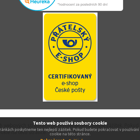
Tento web používá soubory cookie
ch webových stránkách poskytneme ten nejlepší zážitek. Pokud
ránkách poskytneme ten nejlepší zážitek. Pokud budete pokračovat v používání 
okie na této stránce.
cookie na této stránce.