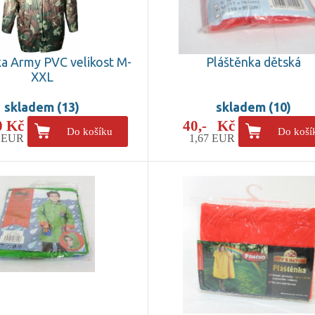
ka Army PVC velikost M-
Pláštěnka dětská
XXL
skladem (13)
skladem (10)
0 Kč
40,- Kč
Do košíku
Do koší
4 EUR
1,67 EUR