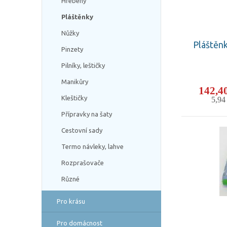
Hřebeny
Pláštěnky
Nůžky
Pláštěn
Pinzety
Pilníky, leštičky
Manikůry
142,4
Kleštičky
5,9
Přípravky na šaty
Cestovní sady
Termo návleky, lahve
Rozprašovače
Různé
Pro krásu
Pro domácnost