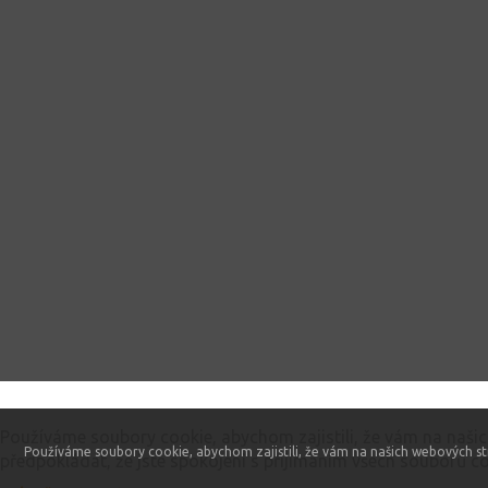
Tento web používá soubory cookie
Používáme soubory cookie, abychom zajistili, že vám na naši
Používáme soubory cookie, abychom zajistili, že vám na našich webových st
předpokládat, že jste spokojeni s přijímáním všech souborů co