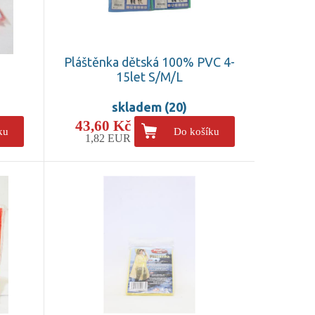
Pláštěnka dětská 100% PVC 4-
15let S/M/L
skladem (20)
43,60 Kč
ku
Do košíku
1,82 EUR