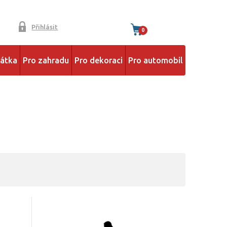
Přihlásit
0
řátka
Pro zahradu
Pro dekoraci
Pro automobil