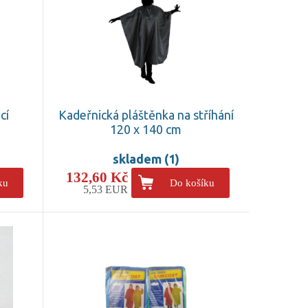
cí
Kadeřnická pláštěnka na stříhání
120 x 140 cm
skladem (1)
132,60 Kč
ku
Do košíku
5,53 EUR