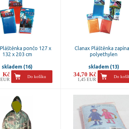
 Pláštěnka pončo 127 x
Clanax Pláštěnka zapína
132 x 203 cm
polyethylen
skladem (16)
skladem (13)
- Kč
34,70 Kč
Do košíku
Do koší
4 EUR
1,45 EUR