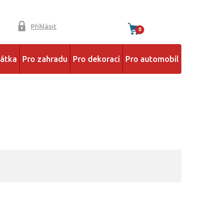
Přihlásit
0
řátka
Pro zahradu
Pro dekoraci
Pro automobil