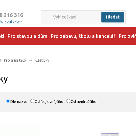
8 216 316
Hledat
ší kontakty ›
ti
Pro stavbu a dům
Pro zábavu, školu a kancelář
Pro zví
Pro a na tělo
Kleštičky
ky
Dle názvu
Od Nejlevnějšího
Od nejdražšího