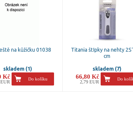
leště na kůžičku 01038
Titania štIpky na nehty 2
cm
skladem (1)
skladem (7)
0 Kč
66,80 Kč
Do košíku
Do koší
6 EUR
2,79 EUR