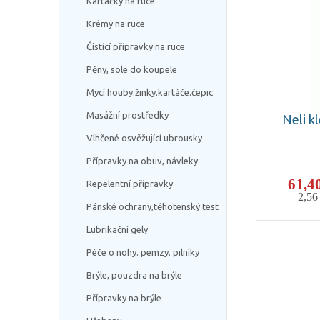
Kartáčky na ruce
Krémy na ruce
Čistící přípravky na ruce
Pěny, sole do koupele
Mycí houby.žinky.kartáče.čepic
Masážní prostředky
Neli k
Vlhčené osvěžující ubrousky
Přípravky na obuv, návleky
61,4
Repelentní přípravky
2,5
Pánské ochrany,těhotenský test
Lubrikační gely
Péče o nohy. pemzy. pilníky
Brýle, pouzdra na brýle
Přípravky na brýle