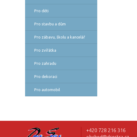
Pro děti
Pro stavbu a dům
Pro zábavu, školu a kancelář
Pro zvířátka
Pro zahradu
Pro dekoraci
Pro automobil
+420 728 216 316