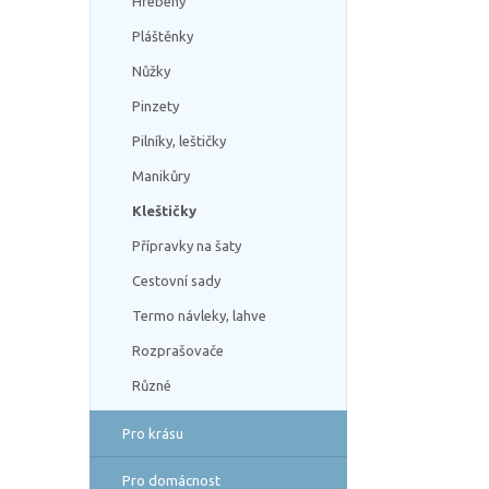
Hřebeny
Pláštěnky
Nůžky
Pinzety
Pilníky, leštičky
Manikůry
Kleštičky
Přípravky na šaty
Cestovní sady
Termo návleky, lahve
Rozprašovače
Různé
Pro krásu
Pro domácnost