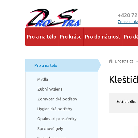
+420 72
Zobrazit dal
Pro a na tělo
Pro krásu
Pro domácnost
Pro dě
Drostra.cz
Pro a na tělo
Kleštič
Mýdla
Zubní hygiena
Zdravotnické potřeby
Setřídit dle:
Hygienické potřeby
Opalovací prostředky
Sprchové gely