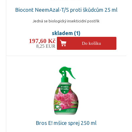
Biocont NeemAzal-T/S proti škůdcům 25 ml
Jedná se biologický insekticidní postřik
skladem (1)
197,60 Kč
Do košíku
8,25 EUR
Bros E! mšice sprej 250 ml