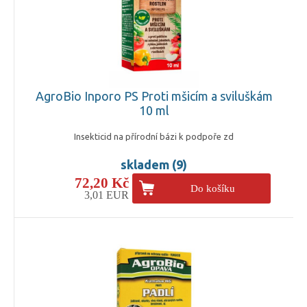
AgroBio Inporo PS Proti mšicím a sviluškám
10 ml
Insekticid na přírodní bázi k podpoře zd
skladem (9)
72,20 Kč
Do košíku
3,01 EUR