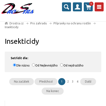
0
Drostra.cz
Pro zahradu
Přípravky na ochranu rostlin
Insekticidy
Insekticidy
Setřídit dle:
Dle názvu
Od Nejlevnějšího
Od nejdražšího
Na začátek
Předchozí
1
2
3
4
Další
Na konec