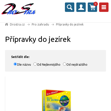
0
Drostra.cz
Pro zahradu
Přípravky do jezírek
Přípravky do jezírek
Setřídit dle:
Dle názvu
Od Nejlevnějšího
Od nejdražšího