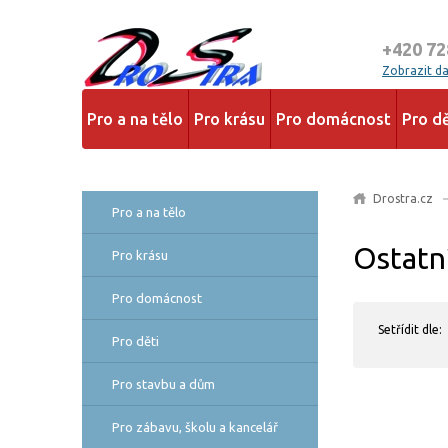
+420 72
Zobrazit dal
Pro a na tělo
Pro krásu
Pro domácnost
Pro dě
Drostra.cz
Pro a na tělo
Ostatn
Pro krásu
Pro domácnost
Setřídit dle:
Pro děti
Pro stavbu a dům
Pro zábavu, školu a kancelář