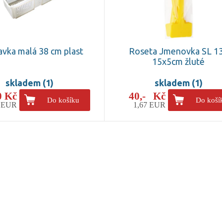
avka malá 38 cm plast
Roseta Jmenovka SL 1
15x5cm žluté
skladem (1)
skladem (1)
0 Kč
40,- Kč
Do košíku
Do koší
2 EUR
1,67 EUR