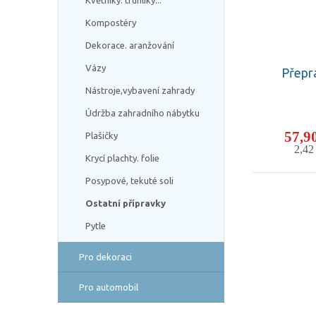
Květníky. truhlíky...
Kompostéry
Dekorace. aranžování
Vázy
Přepr
Nástroje,vybavení zahrady
Údržba zahradního nábytku
57,9
Plašičky
2,4
Krycí plachty. folie
Posypové, tekuté soli
Ostatní přípravky
Pytle
Pro dekoraci
Pro automobil