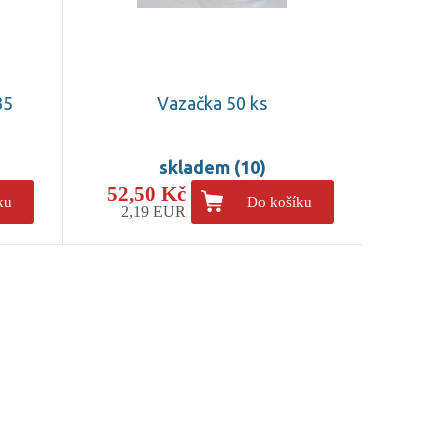
35
Vazačka 50 ks
skladem (10)
52,50 Kč
ku
Do košíku
2,19 EUR