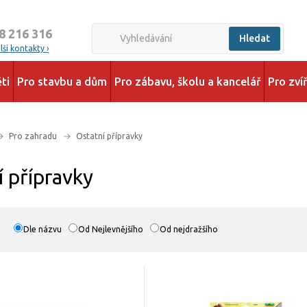
8 216 316
Hledat
ší kontakty ›
ti
Pro stavbu a dům
Pro zábavu, školu a kancelář
Pro zví
Pro zahradu
Ostatní přípravky
í přípravky
Dle názvu
Od Nejlevnějšího
Od nejdražšího