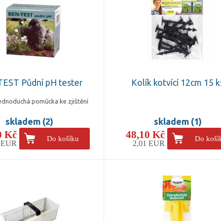
EST Půdní pH tester
Kolík kotvící 12cm 15 k
jednoduchá pomůcka ke zjištění
skladem (2)
skladem (1)
0 Kč
48,10 Kč
Do košíku
Do koší
3 EUR
2,01 EUR