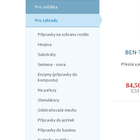
Pro zvířátka
Pro zahradu
Přípravky na ochranu rostlin
Hnojiva
BEN-T
Substráty
Přesná a 
Semena - osiva
Enzymy (přípravky do
kompostu)
84,5
Na pařezy
3,5
Stimulátory
Odstraňovače mechu
Přípravky do jezírek
Přípravky do bazénu