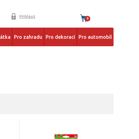
Přihlásit
0
řátka
Pro zahradu
Pro dekoraci
Pro automobil