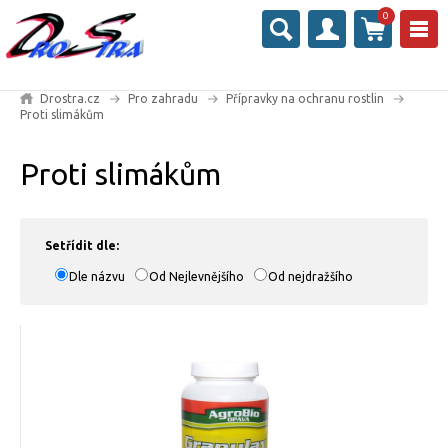
0
Drostra.cz
Pro zahradu
Přípravky na ochranu rostlin
Proti slimákům
Proti slimákům
Setřídit dle:
Dle názvu
Od Nejlevnějšího
Od nejdražšího