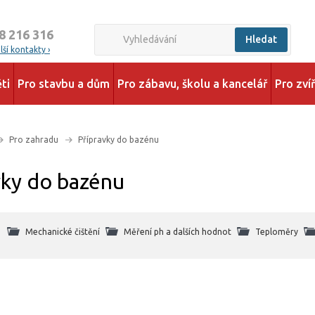
8 216 316
Hledat
ší kontakty ›
ti
Pro stavbu a dům
Pro zábavu, školu a kancelář
Pro zví
Pro zahradu
Přípravky do bazénu
vky do bazénu
Mechanické čištění
Měření ph a dalších hodnot
Teploměry