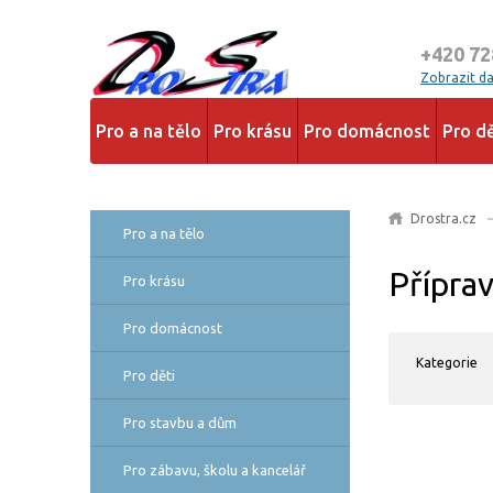
+420 72
Zobrazit dal
Pro a na tělo
Pro krásu
Pro domácnost
Pro dě
Drostra.cz
Pro a na tělo
Přípra
Pro krásu
Pro domácnost
Kategorie
Pro děti
Pro stavbu a dům
Pro zábavu, školu a kancelář