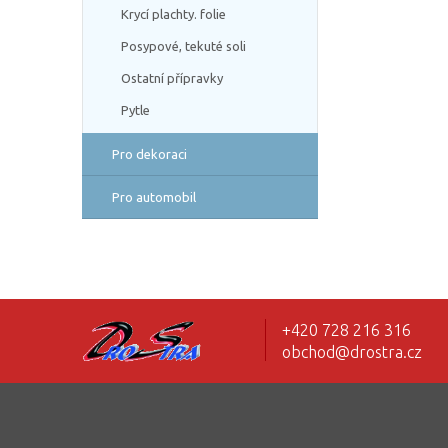
Krycí plachty. folie
Posypové, tekuté soli
Ostatní přípravky
Pytle
Pro dekoraci
Pro automobil
+420 728 216 316
obchod@drostra.cz