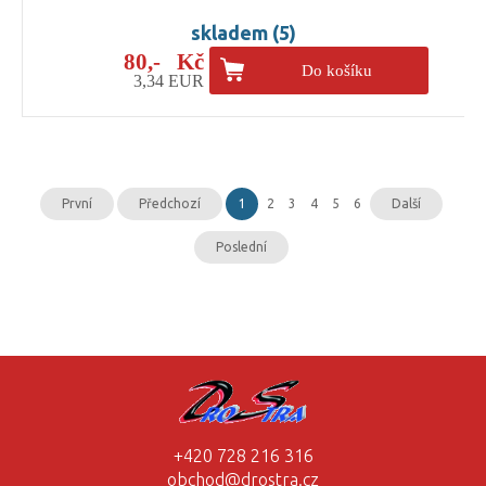
skladem (5)
80,- Kč
Do košíku
3,34 EUR
První
Předchozí
1
2
3
4
5
6
Další
Poslední
+420 728 216 316
obchod@drostra.cz