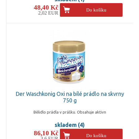
48,40 Kč
Do košíku
2,02 EUR
Der Waschkonig Oxi na bílé prádlo na skvrny
750 g
Bělidlo prádla v prášku. Obsahuje aktivn
skladem (4)
86,10 Kč
Do košíku
3,6 EUR