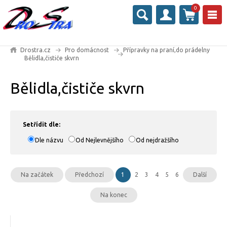
0
Drostra.cz
Pro domácnost
Přípravky na praní,do prádelny
Bělidla,čističe skvrn
Bělidla,čističe skvrn
Setřídit dle:
Dle názvu
Od Nejlevnějšího
Od nejdražšího
Na začátek
Předchozí
1
2
3
4
5
6
Další
Na konec