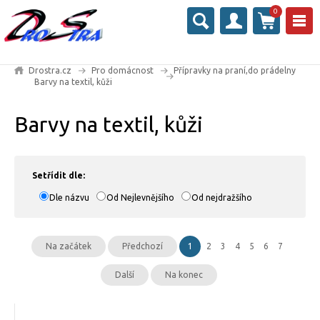
0
Drostra.cz
Pro domácnost
Přípravky na praní,do prádelny
Barvy na textil, kůži
Barvy na textil, kůži
Setřídit dle:
Dle názvu
Od Nejlevnějšího
Od nejdražšího
Na začátek
Předchozí
1
2
3
4
5
6
7
Další
Na konec