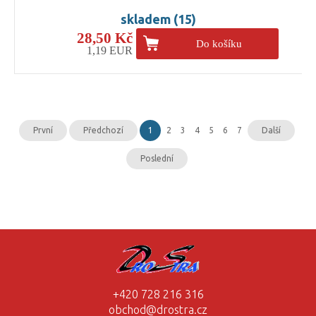
skladem (15)
28,50 Kč
Do košíku
1,19 EUR
První
Předchozí
1
2
3
4
5
6
7
Další
Poslední
+420 728 216 316
obchod@drostra.cz