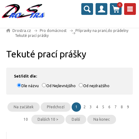
0
Drostra.cz
Pro domácnost
Přípravky na praní,do prádelny
Tekuté prací prášky
Tekuté prací prášky
Setřídit dle:
Dle názvu
Od Nejlevnějšího
Od nejdražšího
Na začátek
Předchozí
1
2
3
4
5
6
7
8
9
10
Dalších 10 >
Další
Na konec