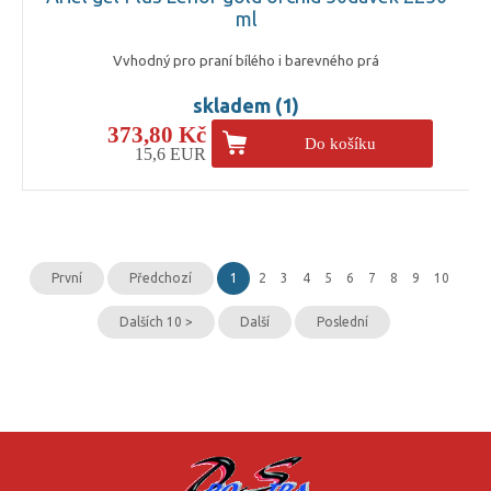
ml
Vvhodný pro praní bílého i barevného prá
skladem (1)
373,80 Kč
Do košíku
15,6 EUR
První
Předchozí
1
2
3
4
5
6
7
8
9
10
Dalších 10 >
Další
Poslední