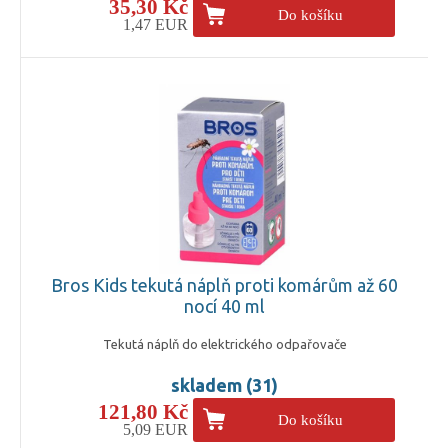
35,30 Kč
Do košíku
1,47 EUR
Bros Kids tekutá náplň proti komárům až 60
nocí 40 ml
Tekutá náplň do elektrického odpařovače
skladem (31)
121,80 Kč
Do košíku
5,09 EUR