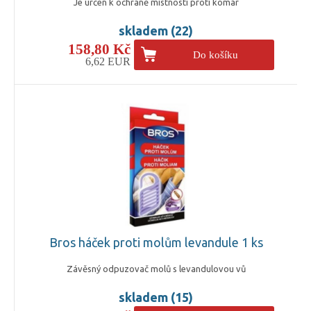
Je určen k ochraně místnosti proti komár
skladem (22)
158,80 Kč
Do košíku
6,62 EUR
Bros háček proti molům levandule 1 ks
Závěsný odpuzovač molů s levandulovou vů
skladem (15)