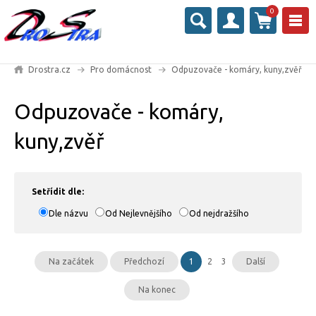
0
Drostra.cz
Pro domácnost
Odpuzovače - komáry, kuny,zvěř
Odpuzovače - komáry,
kuny,zvěř
Setřídit dle:
Dle názvu
Od Nejlevnějšího
Od nejdražšího
Na začátek
Předchozí
1
2
3
Další
Na konec