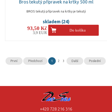
Bros tekutý přípravek na krtky 500 ml
BROS tekutý přípravek na krtky je tekutý
skladem (24)
93,50 Kč
Do košíku
3,9 EUR
První
Předchozí
1
2
3
Další
Poslední
+420 728 216 316