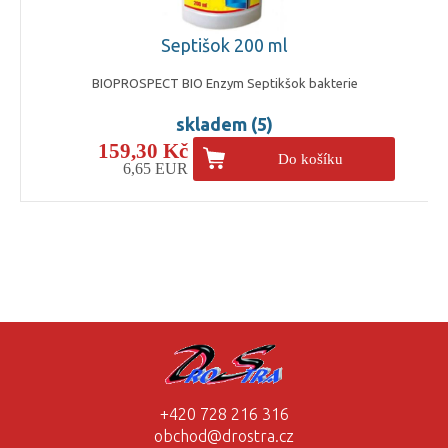
Septišok 200 ml
BIOPROSPECT BIO Enzym Septikšok bakterie
skladem (5)
159,30 Kč
Do košíku
6,65 EUR
+420 728 216 316
obchod@drostra.cz