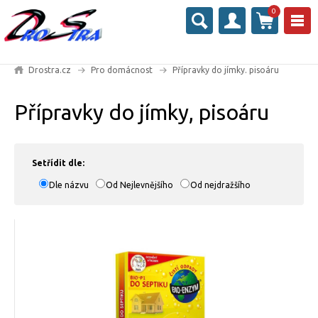
0
Drostra.cz
Pro domácnost
Přípravky do jímky. pisoáru
Přípravky do jímky, pisoáru
Setřídit dle:
Dle názvu
Od Nejlevnějšího
Od nejdražšího