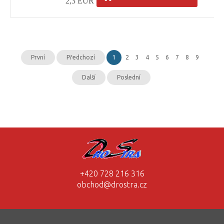
2,3 EUR
První
Předchozí
1
2
3
4
5
6
7
8
9
Další
Poslední
+420 728 216 316
obchod@drostra.cz