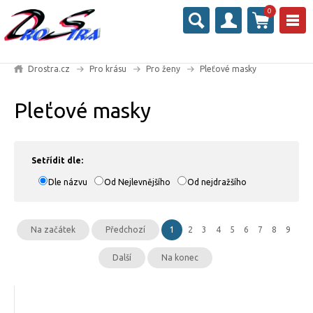
0
Drostra.cz
Pro krásu
Pro ženy
Pleťové masky
Pleťové masky
Setřídit dle:
Dle názvu
Od Nejlevnějšího
Od nejdražšího
Na začátek
Předchozí
1
2
3
4
5
6
7
8
9
Další
Na konec