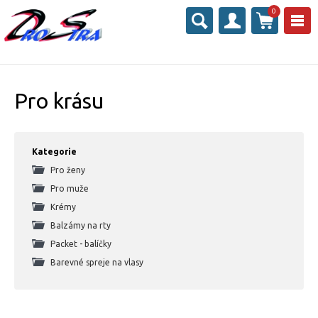
0
Pro krásu
Kategorie
Pro ženy
Pro muže
Krémy
Balzámy na rty
Packet - balíčky
Barevné spreje na vlasy