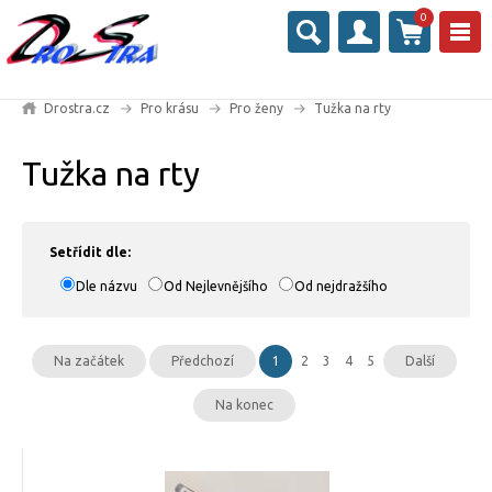
0
Drostra.cz
Pro krásu
Pro ženy
Tužka na rty
Tužka na rty
Setřídit dle:
Dle názvu
Od Nejlevnějšího
Od nejdražšího
Na začátek
Předchozí
1
2
3
4
5
Další
Na konec