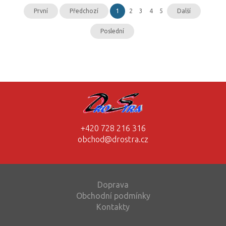
První
Předchozí
1
2
3
4
5
Další
Poslední
+420 728 216 316
obchod@drostra.cz
Doprava
Obchodní podmínky
Kontakty