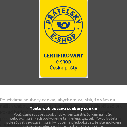
Tento web používá soubory cookie
Používáme soubory cookie, abychom zajistili, že vám na
našich webových stránkách poskytneme ten nejlepší zážitek.
Tento web používá soubory cookie
Pokud budete pokračovat v používání stránky, budeme
Používáme soubory cookie, abychom zajistili, že vám na našich
předpokládat, že jste spokojeni s přijímáním všech souborů
webových stránkách poskytneme ten nejlepší zážitek. Pokud budete
pokračovat v používání stránky, budeme předpokládat, že jste spokojeni
cookie na této stránce.
s přijímáním všech souborů cookie na této stránce.