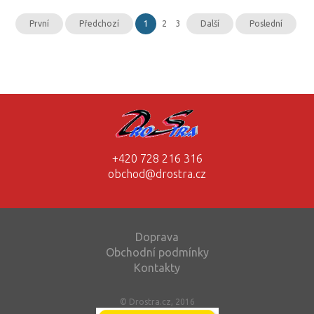
První
Předchozí
1
2
3
Další
Poslední
+420 728 216 316
obchod@drostra.cz
Doprava
Obchodní podmínky
Kontakty
© Drostra.cz, 2016