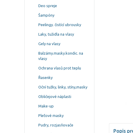
Deo spreje
Šampóny
Peelingy. čistící ubrousky
Laky, tužidla na vlasy
Gely na vlasy
Balzámy.masky.kondic. na
vlasy
Ochrana vlasů prot teplu
Řasenky
Oční tužky, linky, stíny,masky
Obličejové náplasti
Make-up
Pleťové masky
Pudry, rozjasňovače
Popis pr