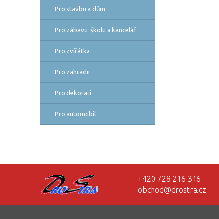
Pro stavbu a dům
Pro zábavu, školu a kancelář
Pro zvířátka
Pro zahradu
Pro dekoraci
Pro automobil
+420 728 216 316
obchod@drostra.cz