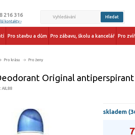
8 216 316
Hledat
ší kontakty ›
ti
Pro stavbu a dům
Pro zábavu, školu a kancelář
Pro zví
Pro krásu
Pro ženy
eodorant Original antiperspirant
: AIL88
skladem (3
7