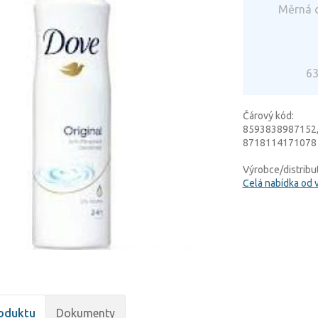
Měrná c
63
Čárový kód:
8593838987152,
8718114171078
Výrobce/distribut
Celá nabídka od 
oduktu
Dokumenty