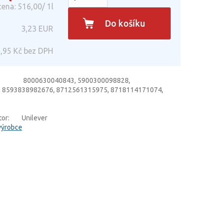
ena: 516,00/ 1l
Do košíku
3,23
EUR
,95
Kč bez DPH
8000630040843, 5900300098828,
 8593838982676, 8712561315975, 8718114171074,
or:
Unilever
výrobce