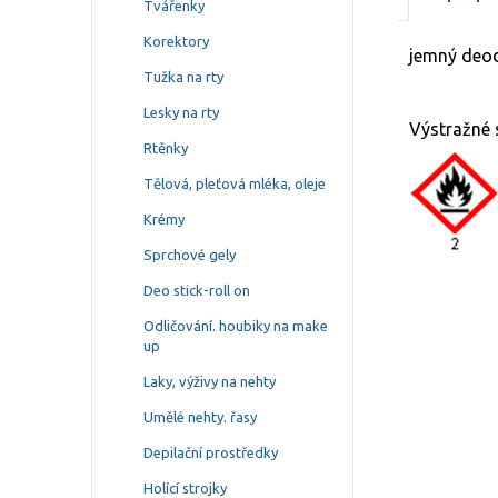
Tvářenky
Korektory
jemný deo
Tužka na rty
Lesky na rty
Výstražné 
Rtěnky
Tělová, pleťová mléka, oleje
Krémy
Sprchové gely
Deo stick-roll on
Odličování. houbiky na make
up
Laky, výživy na nehty
Umělé nehty. řasy
Depilační prostředky
Holící strojky