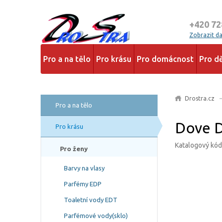
+420 72
Zobrazit dal
Pro a na tělo
Pro krásu
Pro domácnost
Pro dě
Drostra.cz
Pro a na tělo
Dove D
Pro krásu
Katalogový kód
Pro ženy
Barvy na vlasy
Parfémy EDP
Toaletní vody EDT
Parfémové vody(sklo)