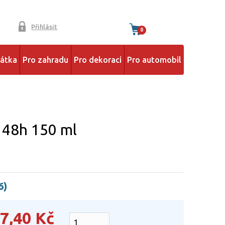
Přihlásit
0
řátka
Pro zahradu
Pro dekoraci
Pro automobil
 48h 150 ml
6)
7,40
Kč