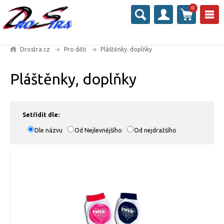
0
Drostra.cz
Pro děti
Pláštěnky. doplňky
Pláštěnky, doplňky
Setřídit dle:
Dle názvu
Od Nejlevnějšího
Od nejdražšího