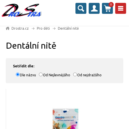
0
Drostra.cz
Pro děti
Dentální nitě
Dentální nitě
Setřídit dle:
Dle názvu
Od Nejlevnějšího
Od nejdražšího