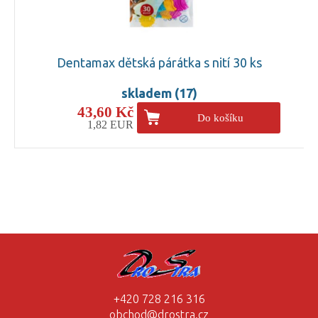
Dentamax dětská párátka s nití 30 ks
skladem (17)
43,60 Kč
Do košíku
1,82 EUR
+420 728 216 316
obchod@drostra.cz