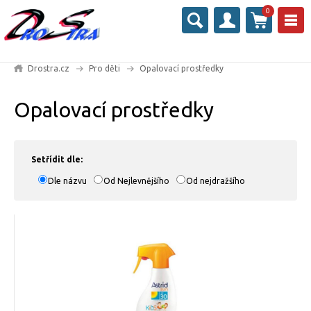
0
Drostra.cz
Pro děti
Opalovací prostředky
Opalovací prostředky
Setřídit dle:
Dle názvu
Od Nejlevnějšího
Od nejdražšího