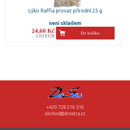
Lýko Raffia provaz přírodní 25 g
není skladem
24,60 Kč
Do košíku
1,03 EUR
+420 728 216 316
obchod@drostra.cz