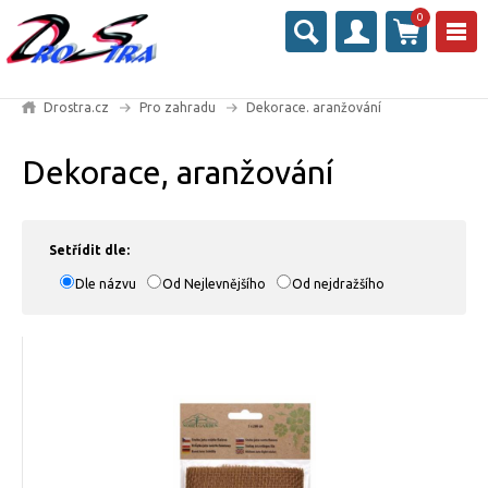
0
Drostra.cz
Pro zahradu
Dekorace. aranžování
Dekorace, aranžování
Setřídit dle:
Dle názvu
Od Nejlevnějšího
Od nejdražšího