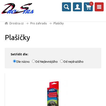
0
Drostra.cz
Pro zahradu
Plašičky
Plašičky
Setřídit dle:
Dle názvu
Od Nejlevnějšího
Od nejdražšího