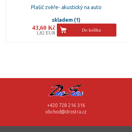
Plašič zvěře- akustický na auto
skladem (1)
43,60 Kč
Do košíku
1,82 EUR
+420 728 216 316
obchod@drostra.cz