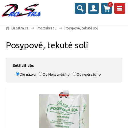
0
Drostra.cz
Pro zahradu
Posypové, tekuté soli
Posypové, tekuté soli
Setřídit dle:
Dle názvu
Od Nejlevnějšího
Od nejdražšího