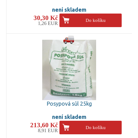
není skladem
30,30 Kč
Do košíku
1,26 EUR
Posypová sůl 25kg
není skladem
213,60 Kč
Do košíku
8,91 EUR