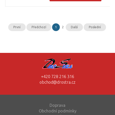
První
Předchozí
1
2
Další
Poslední
+420 728 216 316
obchod@drostra.cz
Doprava
Obchodní podmínky