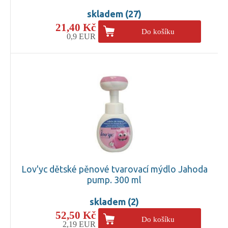
skladem (27)
21,40 Kč
Do košíku
0,9 EUR
Lov'yc dětské pěnové tvarovací mýdlo Jahoda
pump. 300 ml
skladem (2)
52,50 Kč
Do košíku
2,19 EUR