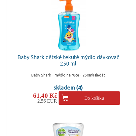
Baby Shark dětské tekuté mýdlo dávkovač
250 ml
Baby Shark - mýdlo na ruce - 250mlHledát
skladem (4)
61,40 Kč
Do košíku
2,56 EUR