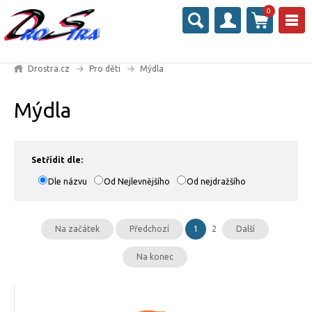
0
Drostra.cz
Pro děti
Mýdla
Mýdla
Setřídit dle:
Dle názvu
Od Nejlevnějšího
Od nejdražšího
Na začátek
Předchozí
1
2
Další
Na konec