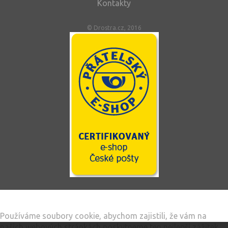
Kontakty
© Drostra.cz, 2016
Tento web používá soubory cookie
Používáme soubory cookie, abychom zajistili, že vám na
našich webových stránkách poskytneme ten nejlepší zážitek.