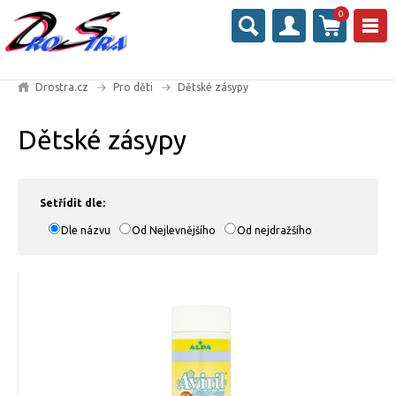
0
Drostra.cz
Pro děti
Dětské zásypy
Dětské zásypy
Setřídit dle:
Dle názvu
Od Nejlevnějšího
Od nejdražšího