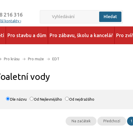
8 216 316
Hledat
ší kontakty ›
ti
Pro stavbu a dům
Pro zábavu, školu a kancelář
Pro zví
Pro krásu
Pro muže
EDT
Toaletní vody
Dle názvu
Od Nejlevnějšího
Od nejdražšího
Na začátek
Předchozí
1