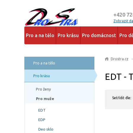
+420 72
Zobrazit dal
Pro a na tělo
Pro krásu
Pro domácnost
Pro dě
Drostra.cz
Pro a na tělo
EDT - 
Pro krásu
Pro ženy
Setřídit dle:
Pro muže
EDT
EDP
Deo sklo