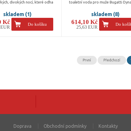
ých, divokých nocí, které odha
toaletní voda pro muže Bugatti Dyn
skladem (1)
skladem (8)
0 Kč
614,10 Kč
Do košíku
Do koší
5 EUR
25,63 EUR
První
Předchozí
Doprava
Obchodní podmínky
Kontakty