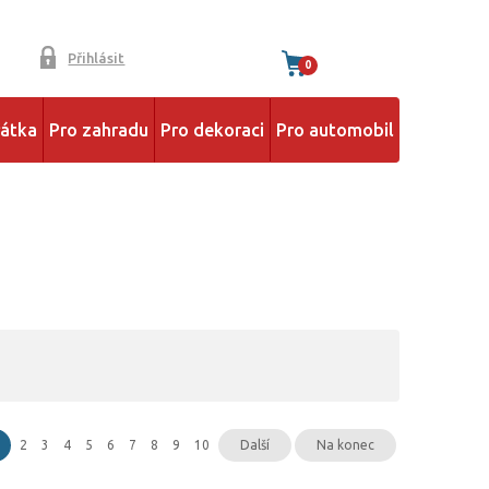
Přihlásit
0
řátka
Pro zahradu
Pro dekoraci
Pro automobil
2
3
4
5
6
7
8
9
10
Další
Na konec