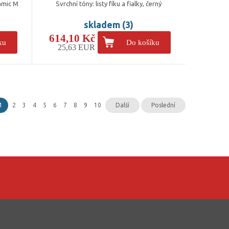
amic M
Svrchní tóny: listy fíku a fialky, černý
skladem (3)
614,10 Kč
ku
Do košíku
25,63 EUR
1
2
3
4
5
6
7
8
9
10
Další
Poslední