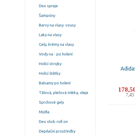
Deo spreje
Šampóny
Barvy na vlasy. vousy
Laky na vlasy
Gely, krémy na vlasy
Vody na - po holení
Holící strojky
Adida
Holící štětky
Balsamy po holení
178,5
Tělová, pleťová mléka, oleje
7,4
Sprchové gely
Mýdla
Deo stick-roll on
Depilační prostředky