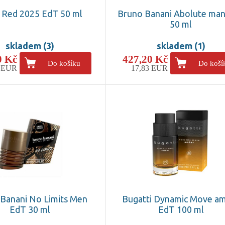
Red 2025 EdT 50 ml
Bruno Banani Abolute ma
50 ml
skladem (3)
skladem (1)
0 Kč
427,20 Kč
Do košíku
Do koší
4 EUR
17,83 EUR
Banani No Limits Men
Bugatti Dynamic Move a
EdT 30 ml
EdT 100 ml