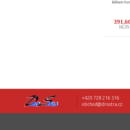
Během hork
391,6
16,3
+420 728 216 316
obchod@drostra.cz