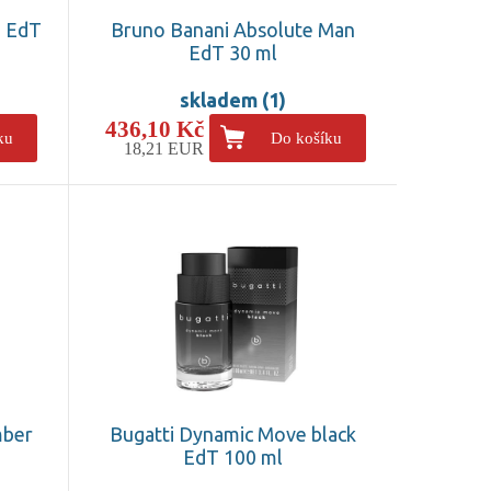
n EdT
Bruno Banani Absolute Man
EdT 30 ml
skladem (1)
436,10 Kč
ku
Do košíku
18,21 EUR
mber
Bugatti Dynamic Move black
EdT 100 ml