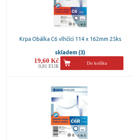
Krpa Obálka C6 vlhčící 114 x 162mm 25ks
skladem (3)
19,60 Kč
Do košíku
0,81 EUR