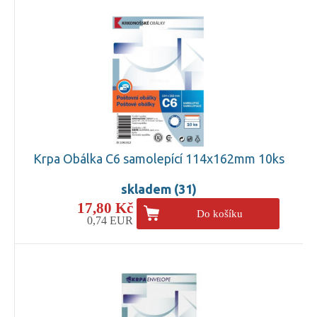
Krpa Obálka C6 samolepící 114x162mm 10ks
skladem (31)
17,80 Kč
Do košíku
0,74 EUR