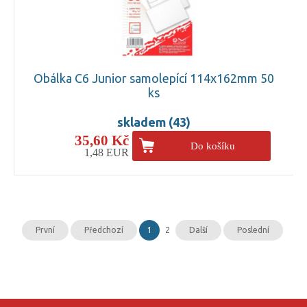
Obálka C6 Junior samolepící 114x162mm 50
ks
skladem (43)
35,60 Kč
Do košíku
1,48 EUR
První
Předchozí
1
2
Další
Poslední