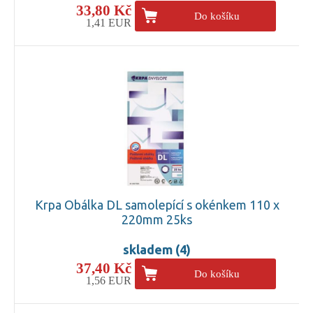
33,80 Kč
Do košíku
1,41 EUR
Krpa Obálka DL samolepící s okénkem 110 x
220mm 25ks
skladem (4)
37,40 Kč
Do košíku
1,56 EUR