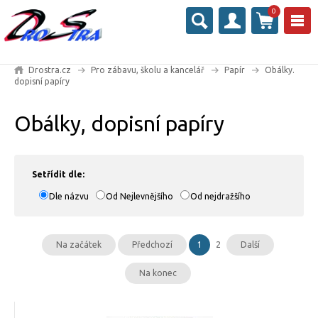
0
Drostra.cz
Pro zábavu, školu a kancelář
Papír
Obálky.
dopisní papíry
Obálky, dopisní papíry
Setřídit dle:
Dle názvu
Od Nejlevnějšího
Od nejdražšího
Na začátek
Předchozí
1
2
Další
Na konec