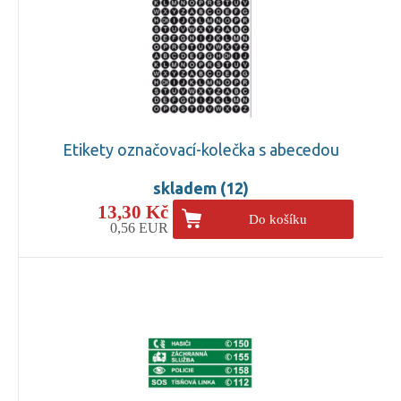
Etikety označovací-kolečka s abecedou
skladem (12)
13,30 Kč
Do košíku
0,56 EUR