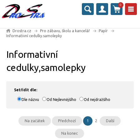
0
Drostra.cz
Pro zábavu, školu a kancelář
Papír
Informativní cedulky.samolepky
Informativní
cedulky,samolepky
Setřídit dle:
Dle názvu
Od Nejlevnějšího
Od nejdražšího
Na začátek
Předchozí
1
2
Další
Na konec