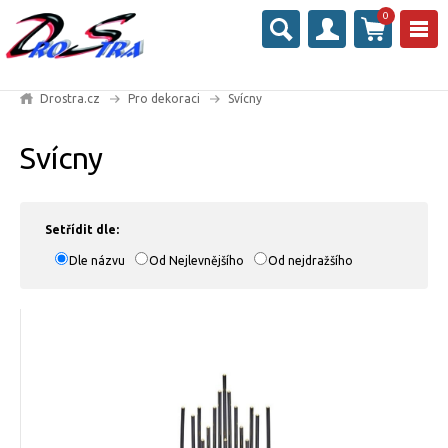
0
Drostra.cz
Pro dekoraci
Svícny
Svícny
Setřídit dle:
Dle názvu
Od Nejlevnějšího
Od nejdražšího