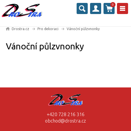
0
Drostra.cz
Pro dekoraci
Vánoční půlzvnonky
Vánoční půlzvnonky
+420 728 216 316
obchod@drostra.cz