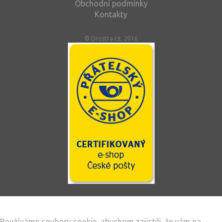
Obchodní podmínky
Kontakty
© Drostra.cz, 2016
Tento web používá soubory cookie
Používáme soubory cookie, abychom zajistili, že vám na