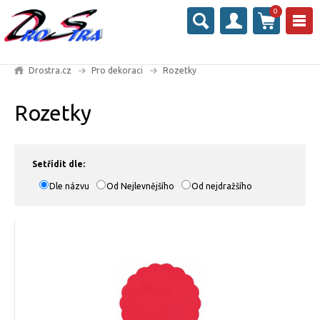
0
Drostra.cz
Pro dekoraci
Rozetky
Rozetky
Setřídit dle:
Dle názvu
Od Nejlevnějšího
Od nejdražšího