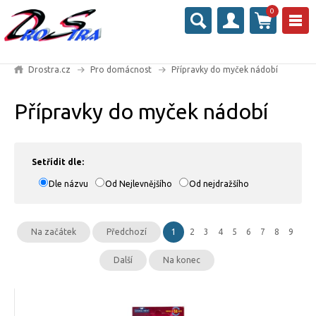
0
Drostra.cz
Pro domácnost
Přípravky do myček nádobí
Přípravky do myček nádobí
Setřídit dle:
Dle názvu
Od Nejlevnějšího
Od nejdražšího
Na začátek
Předchozí
1
2
3
4
5
6
7
8
9
Další
Na konec