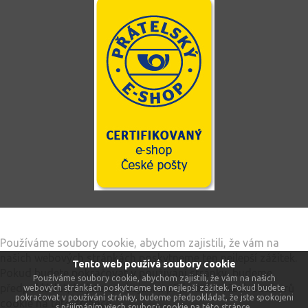
Tento web používá soubory cookie
Používáme soubory cookie, abychom zajistili, že vám na
našich webových stránkách poskytneme ten nejlepší zážitek.
Tento web používá soubory cookie
Pokud budete pokračovat v používání stránky, budeme
Používáme soubory cookie, abychom zajistili, že vám na našich
předpokládat, že jste spokojeni s přijímáním všech souborů
webových stránkách poskytneme ten nejlepší zážitek. Pokud budete
pokračovat v používání stránky, budeme předpokládat, že jste spokojeni
cookie na této stránce.
s přijímáním všech souborů cookie na této stránce.