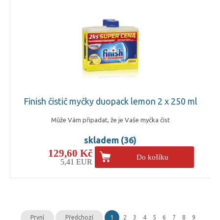
Finish čistič myčky duopack lemon 2 x 250 ml
Může Vám připadat, že je Vaše myčka čist
skladem (36)
129,60 Kč
Do košíku
5,41 EUR
První
Předchozí
1
2
3
4
5
6
7
8
9