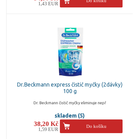
Do košíku
1,43 EUR
Dr.Beckmann express čistič myčky (2dávky)
100 g
Dr. Beckmann čistič myčky eliminuje nepř
skladem (5)
38,20 Kč
Do košíku
1,59 EUR