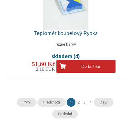
Teploměr koupelový Rybka
různé barvy
skladem (4)
51,60 Kč
Do košíku
2,16 EUR
První
Předchozí
1
2
3
4
Další
Poslední