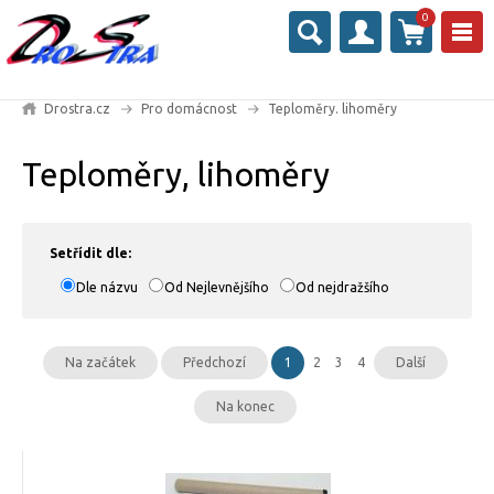
0
Drostra.cz
Pro domácnost
Teploměry. lihoměry
Teploměry, lihoměry
Setřídit dle:
Dle názvu
Od Nejlevnějšího
Od nejdražšího
Na začátek
Předchozí
1
2
3
4
Další
Na konec