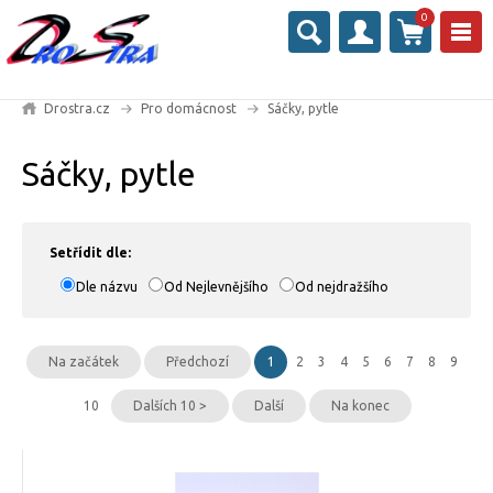
0
Drostra.cz
Pro domácnost
Sáčky, pytle
Sáčky, pytle
Setřídit dle:
Dle názvu
Od Nejlevnějšího
Od nejdražšího
Na začátek
Předchozí
1
2
3
4
5
6
7
8
9
10
Dalších 10 >
Další
Na konec