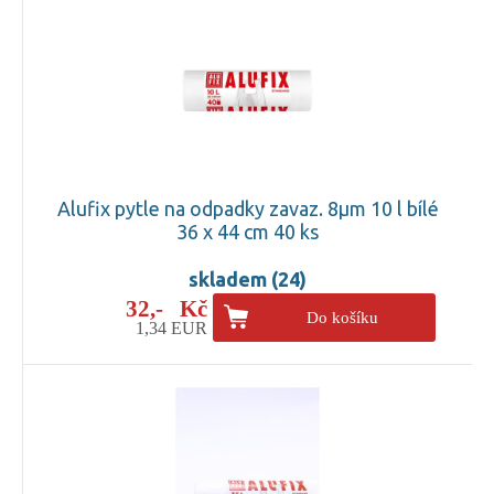
Alufix pytle na odpadky zavaz. 8µm 10 l bílé
36 x 44 cm 40 ks
skladem (24)
32,- Kč
Do košíku
1,34 EUR