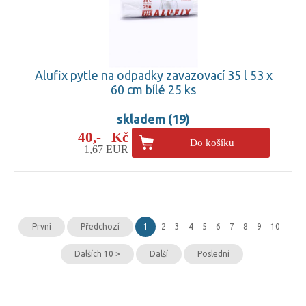
Alufix pytle na odpadky zavazovací 35 l 53 x
60 cm bílé 25 ks
skladem (19)
40,- Kč
Do košíku
1,67 EUR
První
Předchozí
1
2
3
4
5
6
7
8
9
10
Dalších 10 >
Další
Poslední