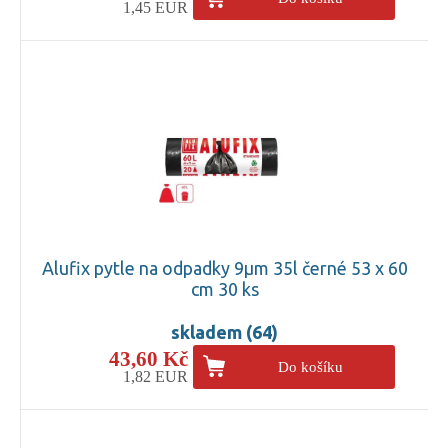
1,45 EUR
Alufix pytle na odpadky 9µm 35l černé 53 x 60
cm 30 ks
skladem (64)
43,60 Kč
Do košíku
1,82 EUR