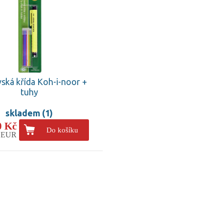
ská křída Koh-i-noor +
tuhy
skladem (1)
0 Kč
Do košíku
6 EUR