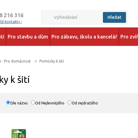
8 216 316
Hledat
ší kontakty ›
ti
Pro stavbu a dům
Pro zábavu, školu a kancelář
Pro zví
Pro domácnost
Pomůcky k šití
y k šití
Dle názvu
Od Nejlevnějšího
Od nejdražšího