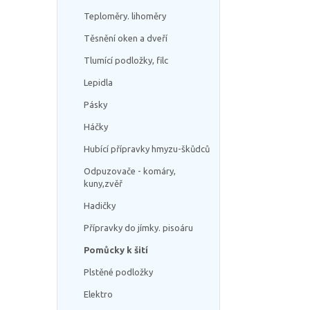
Teploměry. lihoměry
Těsnění oken a dveří
Tlumící podložky, filc
Lepidla
Pásky
Háčky
Hubící přípravky hmyzu-škůdců
Odpuzovače - komáry,
kuny,zvěř
Hadičky
Přípravky do jímky. pisoáru
Pomůcky k šití
Plstěné podložky
Elektro