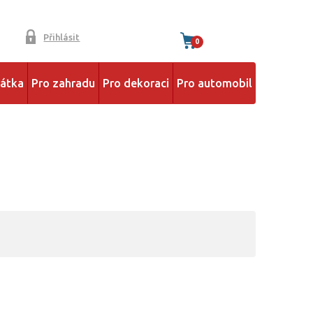
Přihlásit
0
řátka
Pro zahradu
Pro dekoraci
Pro automobil